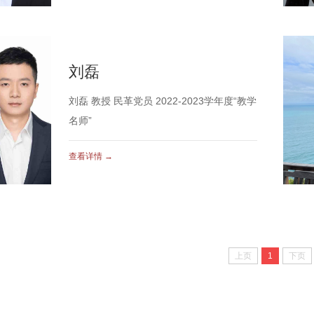
刘磊
刘磊 教授 民革党员 2022-2023学年度“教学
名师”
查看详情 →
上页
1
下页