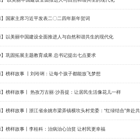
源】国家主席习近平发表二〇二四年新年贺词
源】以美丽中国建设全面推进人与自然和谐共生的现代化
神】巩固拓展主题教育成果 总书记提出七点要求
源】榜样故事 丨刘玲琍：让每个孩子都能放飞梦想
】榜样故事丨 热孜万古丽·沙吾提：让居民生活像花儿一样
源】榜样故事丨浙江省余姚市梁弄镇横坎头村党委：“红绿结合”奔赴
源】榜样故事丨李桂科：治病治心治贫 让村民更幸福