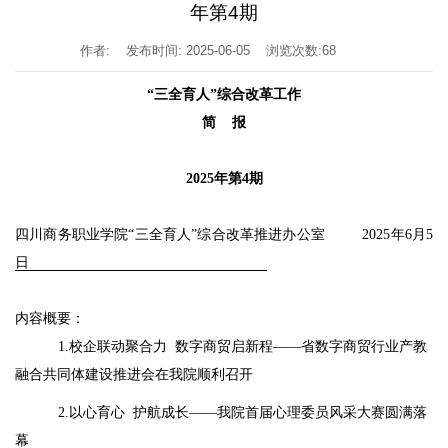
年第4期
作者:
发布时间: 2025-06-05
浏览次数:
68
“三全育人”综合改革工作
简
报
2025年
第
4
期
四川商务职业学院“三全育人”综合改革推进办公室
202
5
年
6
月
5
日
内容概要：
1.
校企联动聚合力 数字商贸启新程——省
数字商贸行业产教
融合共同体建设推进会在我院顺利召开
2.以心育心 护航成长——我院首届心理委员风采大赛圆满落
幕