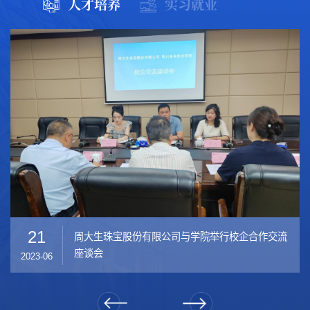
人才培养
实习就业
21
01
周大生珠宝股份有限公司与学院举行校企合作交流
指导帮扶，助力远航----“智汇天府”职业指导走进四
座谈会
川商务职...
2023-06
2023-06