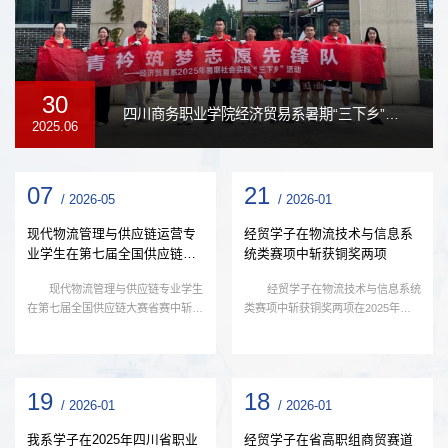
30
四川商务职业学院经济贸易系暑期“三下乡”庭园治理志愿服务活动——在乡村实践中构建"大思政"育人新格局
2025.06
07
21
/ 2026-05
/ 2026-01
现代物流管理与供应链运营专
经贸学子在物流技术与信息系
业学生在第七届全国供应链大
统类赛项中斩获铜奖两项
赛省...
现代物流管理与供应链专业学生
经贸学子在物流技术与信息系统
在第七届全国供应链大赛省赛中斩获
类赛项中斩获铜奖两项在2025年四
佳绩并晋级全国初赛近日，第七届全
川省职业院校技能大赛高职组物流与
国供应链大赛省...
供应链赛道“物流...
19
18
/ 2026-01
/ 2026-01
我系学子在2025年四川省职业
经贸学子在省高职组商贸赛道