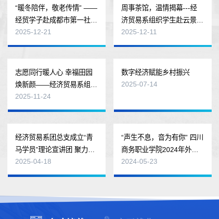
“暖冬陪伴，敬老传情” ——
周事茶馆，温情揭幕---经
经贸学子赴成都市第一社会
济贸易系组织学生赴云景里
2025-12-21
2025-12-11
福利院...
社区周事茶...
志愿同行暖人心 幸福田园
数字经济赋能乡村振兴
2025-07-14
焕新颜——经济贸易系组织
2025-11-24
开展社区服...
经济贸易系团总支成立“青
“声生不息，音为有你” 四川
马学员”理论宣讲团 聚力传
商务职业学院2024年外语
2025-04-18
2024-05-23
播时代强音
配音大赛...