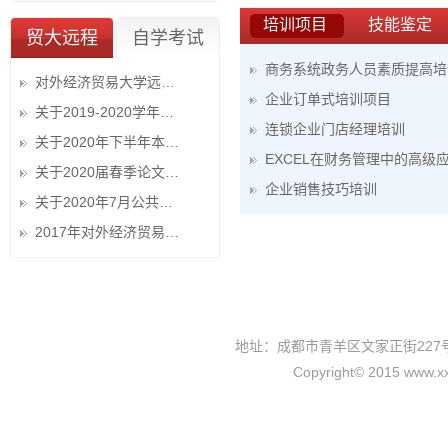
培训项目
技能鉴定
贸大远程
自学考试
商务系统政务人员素质提高培
对外经济贸易大学远程教育项目简章
企业订单式培训项目
关于2019-2020学年第二学期期末考试成绩公布及复查的通知
连锁企业门店经理培训
关于2020年下半年本科学士学位英语统一考试报名工作的通...
​EXCEL在财务管理中的高级
关于2020届春季论文答辩成绩公布的通知
企业销售技巧培训
关于2020年7月公共网络基础课统一考试报名工作的通知
2017年对外经济贸易大学远程教育招生简章入口
地址：成都市青羊区文家正街227号行政
Copyright© 2015 www.xxx