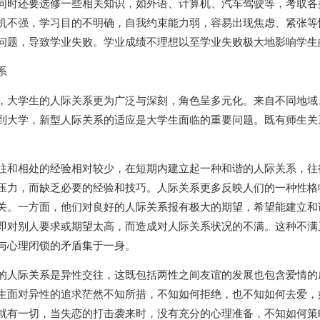
同时还要选修一些相关知识，如外语、计算机、汽车驾驶等，考取各
机不强，学习目的不明确，自我约束能力弱，容易出现焦虑、紧张等
问题，导致学业失败。学业成绩不理想以至学业失败极大地影响学生
系
，大学生的人际关系更为广泛与深刻，角色呈多元化。来自不同地域
到大学，新型人际关系的适应是大学生面临的重要问题。既有师生关
往和相处的经验相对较少，在短期内建立起一种和谐的人际关系，往
压力，而缺乏必要的经验和技巧。人际关系更多反映人们的一种性格
关。一方面，他们对良好的人际关系报有极大的期望，希望能建立和
即对别人要求或期望太高，而造成对人际关系状况的不满。这种不满
与心理闭锁的矛盾集于一身。
的人际关系是异性交往，这既包括两性之间友谊的发展也包含爱情的
生面对异性的追求茫然不知所措，不知如何拒绝，也不知如何去爱，
就有一切，当失恋的打击袭来时，没有充分的心理准备，不知如何策