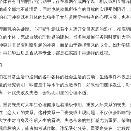
个体在有目的的行为活动中，存在着两个或两个以上相反或相互排斥
地或全部地不能满足，同时也使动机所指向的目标的实现受到阻碍，
的心理冲突既有群体的如独生子女与贫困学生特有的心理冲突，也有
理断乳的关键期。心理断乳意味着个人离开父母家庭的监护，彻底切
立的个体，完成自我心理世界的建构。当多重发展任务同时落到大学
冲突并非是否判断引起的冲突，而是由于选择带来的取舍。如升学还
；再如毕业后是否从事专业，都是在实践中再选择的过程。
件
们在日常生活中遇到的各种各样的社会生活的变动，生活事件不仅是
量的研究表明：即使是中等水平的应激事件，如果他们连续发生，对
离、评优失败及失恋，会出现明显的心理不适。
，重要丧失对大学生心理健康起着消极作用。重要人际关系的丧失、
性（恋人）的关系。这种关系一旦丧失或出现问题，不仅仅会影响到
大学生对自身及今后人生的看法。失恋带来的挫折感尤为重要。荣誉
现目标的人，或者如考试作弊、违纪受处分等。重要丧失在一定程度